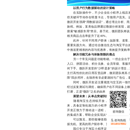
以用户行为数据驱动的设计策略
在实际操作中，不少企业在小程序上线后发
些关键环节却存在明显卡点，导致用户流失。
微距开发强调“用数据说话”，通过埋点分析、
旅程。例如，某美妆品牌通过数据分析发现，超
搜索“敏感肌专用”类目。基于此，微距团队将
相关商品点击率提升了近40%。
此外，针对不同用户群体（如新客、老客、
重要实践方向。通过结合微信生态与淘宝平台
中推送更精准的内容与优惠券，有效提升复购率
解决功能冗余与体验割裂的痛点
另一个常见问题是功能堆砌。一些企业出于“
入口、拼团活动、积分兑换、会员等级、客服
何下手。微距开发坚持“少即是多”的设计理念
主打高性价比的日用百货品牌，微距团队将其小
障”四步闭环，去除所有非必要跳转与广告位，最
同时，微距开发还注重视觉与交互的一致性
经过反复测试与调优，确保用户在不同设备上都
打磨，正是“微距”之名的由来，也构成了其区
展望未来：从单点突破到生态协同
随着淘宝生态持续开放，小程序不再只是一
来，具备定制化能力的小程序将更深度地融入
开发正致力于推动这一进程，通过提供可扩展的
的集成方案，帮助企业实现从“建一个小程序”到
可以预见，那些能够借助微距开发力量，完
咨询热线
18140119082
据先机。更高的用户留存率、更强的品牌粘性、
我们专注于淘宝小程序定制服务，凭借多年