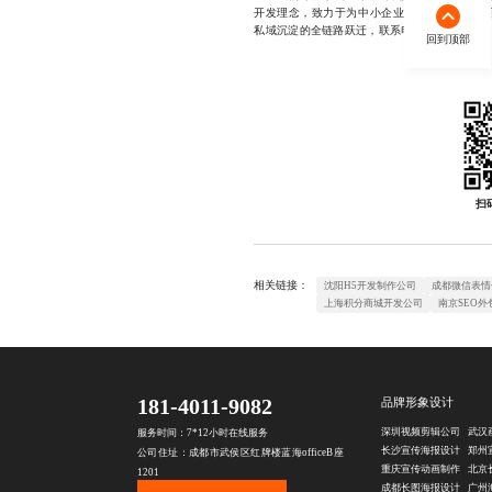
开发理念，致力于为中小企业提供真正落地、
私域沉淀的全链路跃迁，联系电话18140119082
回到顶部
扫
相关链接：
沈阳H5开发制作公司
成都微信表情
上海积分商城开发公司
南京SEO外
181-4011-9082
品牌形象设计
深圳视频剪辑公司
武汉
服务时间：7*12小时在线服务
长沙宣传海报设计
郑州
公司住址：成都市武侯区红牌楼蓝海officeB座
重庆宣传动画制作
北京
1201
成都长图海报设计
广州