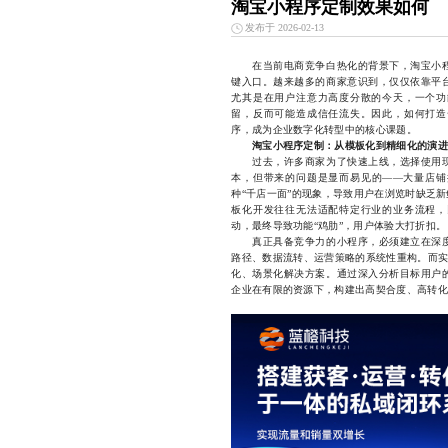
淘宝小程序定制效果如何
发布于 2026-02-13
在当前电商竞争白热化的背景下，淘宝小程
键入口。越来越多的商家意识到，仅仅依靠平
尤其是在用户注意力高度分散的今天，一个功
留，反而可能造成信任流失。因此，如何打造
序，成为企业数字化转型中的核心课题。
淘宝小程序定制：从模板化到精细化的演进
过去，许多商家为了快速上线，选择使用现
本，但带来的问题是显而易见的——大量店铺
种“千店一面”的现象，导致用户在浏览时缺乏
板化开发往往无法适配特定行业的业务流程，
动，最终导致功能“鸡肋”，用户体验大打折扣。
真正具备竞争力的小程序，必须建立在深度
路径、数据流转、运营策略的系统性重构。而实
化、场景化解决方案。通过深入分析目标用户
企业在有限的资源下，构建出高契合度、高转化