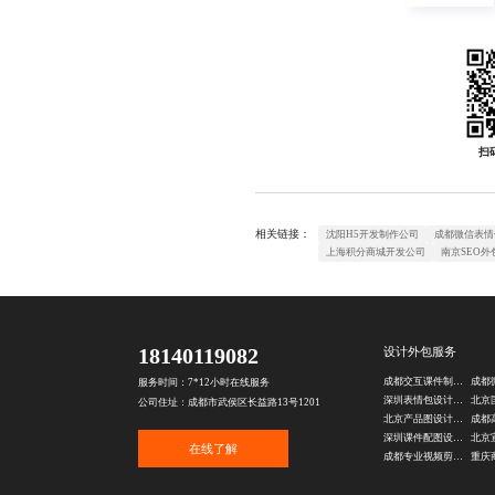
扫
相关链接：
沈阳H5开发制作公司
成都微信表情
上海积分商城开发公司
南京SEO外
18140119082
设计外包服务
成都交互课件制作公司
服务时间：7*12小时在线服务
深圳表情包设计公司
公司住址：成都市武侯区长益路13号1201
北京产品图设计公司
深圳课件配图设计公司
在线了解
成都专业视频剪辑公司
重庆