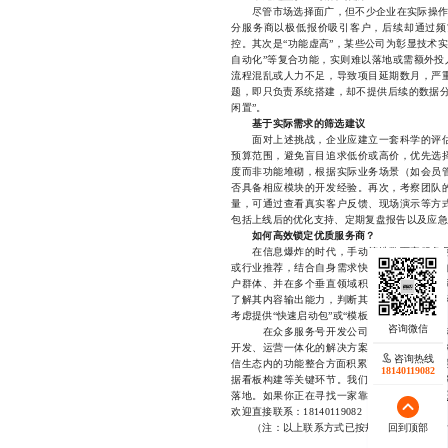
尽管市场选择面广，但不少企业在实际操作中
分服务商以极低报价吸引客户，后续却通过频
控。其次是“功能虚高”，某些公司为彰显技术
自动化”等复合功能，实则难以落地或需额外投
流程混乱或人力不足，导致项目延期数月，严
题，即只负责系统搭建，却不提供后续的数据分
闲置”。
基于实际需求的筛选建议
面对上述挑战，企业应建立一套科学的评估
预算范围，避免盲目追求低价或高价，优先选
度而非功能堆砌，根据实际业务场景（如会员
否具备相应模块的开发经验。再次，考察团队
量，可通过查看真实客户反馈、现场演示等方
包括上线后的优化支持、定期复盘报告以及应急
如何高效锁定优质服务商？
在信息爆炸的时代，手动筛选数百家服务号
或行业推荐，结合自身需求快速缩小范围。例
户群体、并在多个垂直领域积累成功案例的公
了解其内容输出能力，判断其是否具备深度理
考虑提供“快速启动包”或“模板化开发”的服务
在众多服务号开发公司中，我们始终坚持以
开发、运营一体化的解决方案。我们的团队擅
咨询热线
咨询热线
信生态内的功能整合方面积累了丰富经验，涵盖
18140119082
18140119082
据看板构建等关键环节。我们坚持透明报价、
落地。如果你正在寻找一家靠谱的
服务号开发
欢迎直接联系：18140119082
回到顶部
回到顶部
（注：以上联系方式已按规则嵌入，符合指